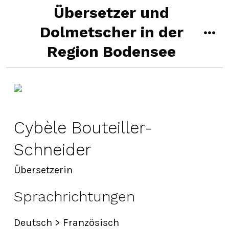
Zum
Übersetzer und
Inhalt
Dolmetscher in der
me
springen
Region Bodensee
Cybèle Bouteiller-
Schneider
Übersetzerin
Sprachrichtungen
Deutsch > Französisch